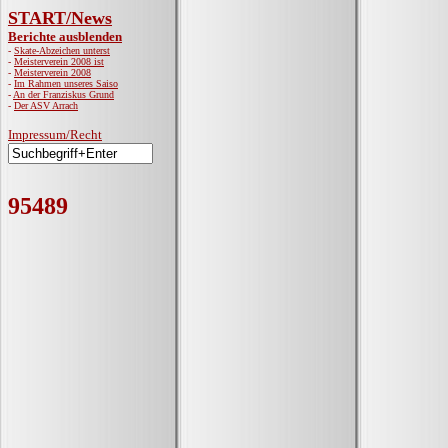
START/News
Berichte ausblenden
-
Skate-Abzeichen unterst
-
Meisterverein 2008 ist
-
Meisterverein 2008
-
Im Rahmen unseres Saiso
-
An der Franziskus Grund
-
Der ASV Arrach
Impressum/Recht
95489