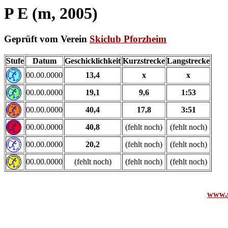
P E (m, 2005)
Geprüft vom Verein
Skiclub Pforzheim
Stufe
Datum
Geschicklichkeit
Kurzstrecke
Langstrecke
00.00.0000
13,4
x
x
00.00.0000
19,1
9,6
1:53
00.00.0000
40,4
17,8
3:51
00.00.0000
40,8
(fehlt noch)
(fehlt noch)
00.00.0000
20,2
(fehlt noch)
(fehlt noch)
00.00.0000
(fehlt noch)
(fehlt noch)
(fehlt noch)
www.s