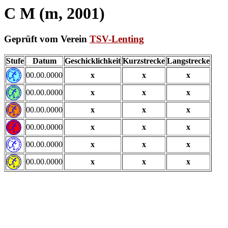
C M (m, 2001)
Geprüft vom Verein
TSV-Lenting
Stufe
Datum
Geschicklichkeit
Kurzstrecke
Langstrecke
00.00.0000
x
x
x
00.00.0000
x
x
x
00.00.0000
x
x
x
00.00.0000
x
x
x
00.00.0000
x
x
x
00.00.0000
x
x
x